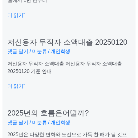
월에서 1년 전부터
사
항
더 읽기"
들
을
정
저신용자 무직자 소액대출 20250120
저
리
신
댓글 달기
/
미분류
/
개인회생
하
용
는
저신용자 무직자 소액대출 저신용자 무직자 소액대출
자
방
20250120 기준 안내
무
법
직
더 읽기"
자
소
액
대
2025년의 흐름은어떨까?
2025
출
년
댓글 달기
/
미분류
/
개인회생
20250120
의
2025년은 다양한 변화와 도전으로 가득 찬 해가 될 것으
흐