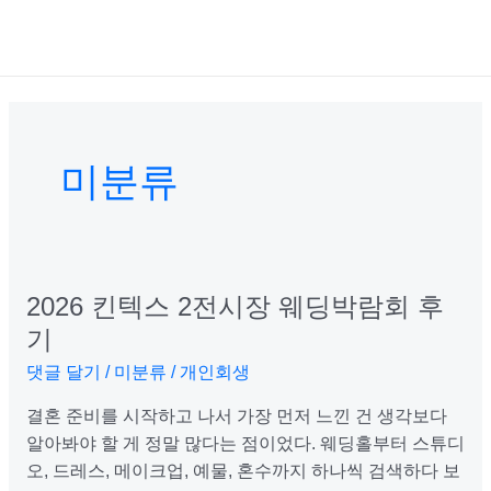
콘
포
MAI
텐
스
ME
츠
트
로
페
건
이
너
지
미분류
뛰
매
기
김
2026 킨텍스 2전시장 웨딩박람회 후
2026
킨
기
텍
댓글 달기
/
미분류
/
개인회생
스
2
결혼 준비를 시작하고 나서 가장 먼저 느낀 건 생각보다
전
알아봐야 할 게 정말 많다는 점이었다. 웨딩홀부터 스튜디
시
오, 드레스, 메이크업, 예물, 혼수까지 하나씩 검색하다 보