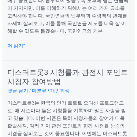
매우 중요합니다. 납부액이 많을수록 노후에 받는 연금액
어
이 커지지만, 이를 이해하기 위해서는 여러 가지 요소를
서
고려해야 합니다. 국민연금의 납부액과 수령액의 관계를
납
자세히 살펴보고, 이를 통해 국민연금 제도를 더욱 잘 이
부
해할 수 있도록 돕겠습니다. 국민연금의 기본
액
과
더 읽기"
수
령
액
미스터트롯3 시청률과 관전시 포인트
미
의
스
시청자 참여방법
관
터
댓글 달기
/
미분류
/
개인회생
계
트
는?
롯
미스터트롯3는 한국의 인기 트로트 오디션 프로그램으
3
로, 매 시즌마다 높은 시청률을 기록하며 많은 사랑을 받
시
고 있습니다. 이번 시즌은 특히 시청자들의 참여가 더욱
청
활발해져, 여러 가지 관전 포인트와 함께 시청률 상승의
률
비결을 살펴보는 것이 중요합니다. 이번에는 미스터트롯