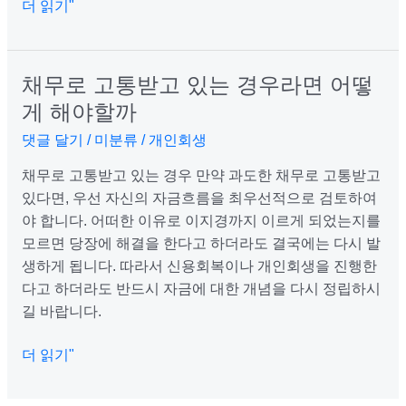
게
더 읽기"
운
세
를
채무로 고통받고 있는 경우라면 어떻
채
확
무
게 해야할까
인
로
댓글 달기
/
미분류
/
개인회생
하
고
는
통
채무로 고통받고 있는 경우 만약 과도한 채무로 고통받고
방
받
있다면, 우선 자신의 자금흐름을 최우선적으로 검토하여
법
고
야 합니다. 어떠한 이유로 이지경까지 이르게 되었는지를
있
모르면 당장에 해결을 한다고 하더라도 결국에는 다시 발
는
생하게 됩니다. 따라서 신용회복이나 개인회생을 진행한
경
다고 하더라도 반드시 자금에 대한 개념을 다시 정립하시
우
길 바랍니다.
라
면
더 읽기"
어
떻