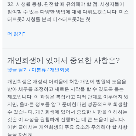
과
3의 시청률 동향, 관전할 때 유의해야 할 점, 시청자들이
관
참여할 수 있는 다양한 방법에 대해 다뤄보겠습니다. 미스
전
터트롯3 시청률 분석 미스터트롯3는 첫
시
포
더 읽기"
인
트
시
개인회생에 있어서 중요한 사항은?
개
청
인
댓글 달기
/
미분류
/
개인회생
자
회
참
개인회생은 재정적 어려움에 처한 개인이 법원의 도움을
생
여
받아 채무를 조정하고 새로운 시작을 할 수 있도록 돕는
에
방
제도입니다. 이 과정은 복잡하고 여러 단계로 이루어져 있
있
법
지만, 올바른 정보를 알고 준비한다면 성공적으로 회생할
어
수 있습니다. 개인회생에 있어서 중요한 사항을 이해하는
서
것은 이 과정을 원활하게 진행하는 데 큰 도움이 됩니다.
중
이번 글에서는 개인회생의 주요 요소와 주의해야 할 사항
요
들을 자세히
한